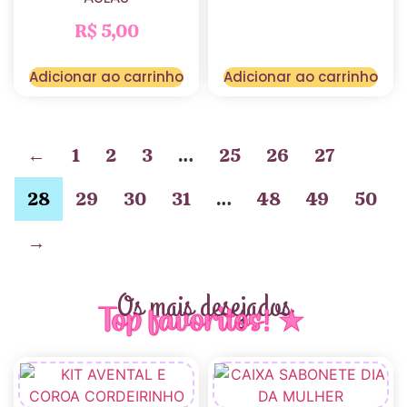
R$
5,00
Adicionar ao carrinho
Adicionar ao carrinho
←
1
2
3
…
25
26
27
28
29
30
31
…
48
49
50
→
Os mais desejados
Top favoritos! ★