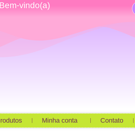
Bem-vindo(a)
rodutos
Minha conta
Contato