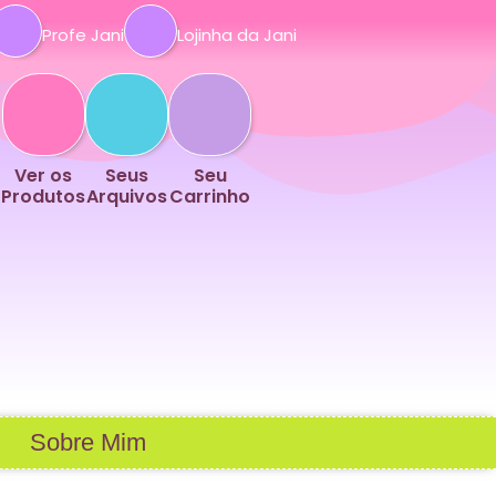
Profe Jani
Lojinha da Jani
Ver os
Seus
Seu
Produtos
Arquivos
Carrinho
Sobre Mim