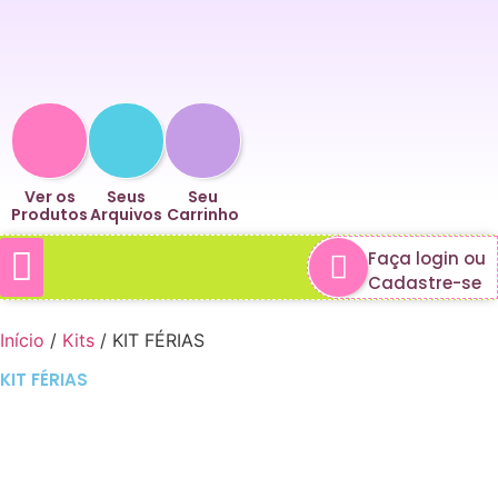
Ver os
Seus
Seu
Produtos
Arquivos
Carrinho
Faça login ou
Cadastre-se
Minha conta
Sobre Mim
Início
/
Kits
/ KIT FÉRIAS
KIT FÉRIAS