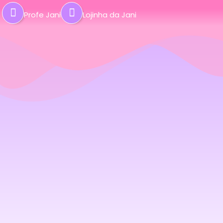
Profe Jani
Lojinha da Jani