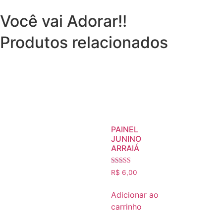
Você vai Adorar!!
Produtos relacionados
PAINEL
JUNINO
ARRAIÁ
Avaliação
R$
6,00
5.00
de 5
Adicionar ao
carrinho