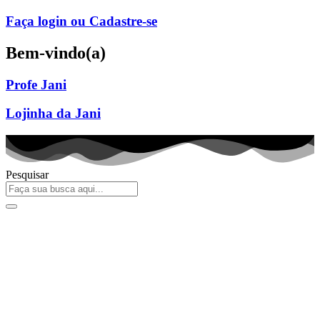
Ir
Faça login ou Cadastre-se
para
o
Bem-vindo(a)
conteúdo
Profe Jani
Lojinha da Jani
Pesquisar