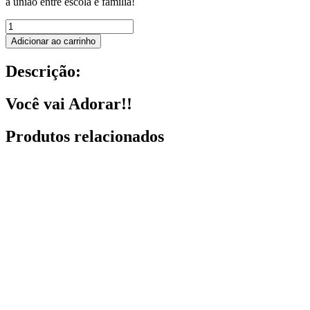
a união entre escola e família!
KIT
REUNIÃO
Adicionar ao carrinho
DE
PAIS
Descrição:
TEMA
COLMEIA
quantidade
Você vai Adorar!!
Produtos relacionados